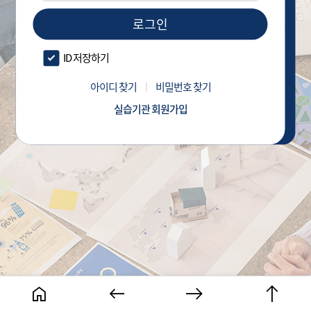
로그인
ID 저장하기
아이디 찾기
비밀번호 찾기
실습기관 회원가입
home
keyboard_backspace
east
north